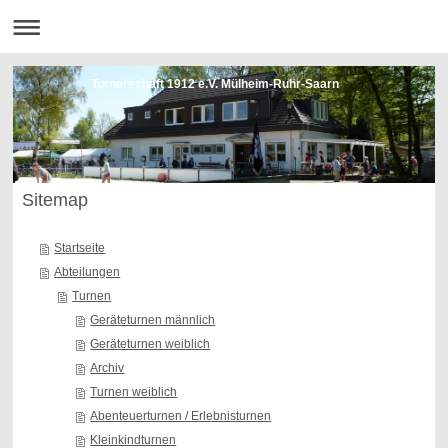
Turnerschaft 1912 e.V. Mülheim-Ruhr-Saarn
Sitemap
Startseite
Abteilungen
Turnen
Geräteturnen männlich
Geräteturnen weiblich
Archiv
Turnen weiblich
Abenteuerturnen / Erlebnisturnen
Kleinkindturnen