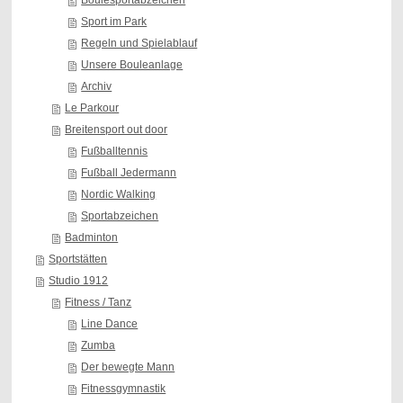
Sport im Park
Regeln und Spielablauf
Unsere Bouleanlage
Archiv
Le Parkour
Breitensport out door
Fußballtennis
Fußball Jedermann
Nordic Walking
Sportabzeichen
Badminton
Sportstätten
Studio 1912
Fitness / Tanz
Line Dance
Zumba
Der bewegte Mann
Fitnessgymnastik