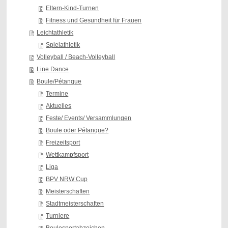
Eltern-Kind-Turnen
Fitness und Gesundheit für Frauen
Leichtathletik
Spielathletik
Volleyball / Beach-Volleyball
Line Dance
Boule/Pétanque
Termine
Aktuelles
Feste/ Events/ Versammlungen
Boule oder Pétanque?
Freizeitsport
Wettkampfsport
Liga
BPV NRW Cup
Meisterschaften
Stadtmeisterschaften
Turniere
Boulesportabzeichen