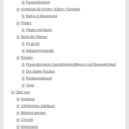
Faszientraining
Angebote für Kinder / Eltern / Familien
Babys in Bewegung
Pilates
Pilates mit Marie
Sport der Älteren
Fit ab 60
Wassergymnastik
Rücken
Präventionskurs Ganzkörperkräftigung und Beweglichkeit
Der starke Rücken
Rückenpotpourri
Yoga
Über uns
Vorstand
100jähriges Jubiläum
Mitglied werden
Chronik
Impressum