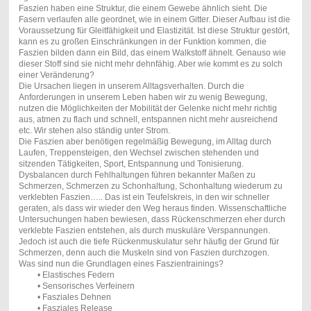
Faszien haben eine Struktur, die einem Gewebe ähnlich sieht. Die
Fasern verlaufen alle geordnet, wie in einem Gitter. Dieser Aufbau ist die
Voraussetzung für Gleitfähigkeit und Elastizität. Ist diese Struktur gestört,
kann es zu großen Einschränkungen in der Funktion kommen, die
Faszien bilden dann ein Bild, das einem Walkstoff ähnelt. Genauso wie
dieser Stoff sind sie nicht mehr dehnfähig. Aber wie kommt es zu solch
einer Veränderung?
Die Ursachen liegen in unserem Alltagsverhalten. Durch die
Anforderungen in unserem Leben haben wir zu wenig Bewegung,
nutzen die Möglichkeiten der Mobilität der Gelenke nicht mehr richtig
aus, atmen zu flach und schnell, entspannen nicht mehr ausreichend
etc. Wir stehen also ständig unter Strom.
Die Faszien aber benötigen regelmäßig Bewegung, im Alltag durch
Laufen, Treppensteigen, den Wechsel zwischen stehenden und
sitzenden Tätigkeiten, Sport, Entspannung und Tonisierung.
Dysbalancen durch Fehlhaltungen führen bekannter Maßen zu
Schmerzen, Schmerzen zu Schonhaltung, Schonhaltung wiederum zu
verklebten Faszien….. Das ist ein Teufelskreis, in den wir schneller
geraten, als dass wir wieder den Weg heraus finden. Wissenschaftliche
Untersuchungen haben bewiesen, dass Rückenschmerzen eher durch
verklebte Faszien entstehen, als durch muskuläre Verspannungen.
Jedoch ist auch die tiefe Rückenmuskulatur sehr häufig der Grund für
Schmerzen, denn auch die Muskeln sind von Faszien durchzogen.
Was sind nun die Grundlagen eines Faszientrainings?
• Elastisches Federn
• Sensorisches Verfeinern
• Fasziales Dehnen
• Fasziales Release