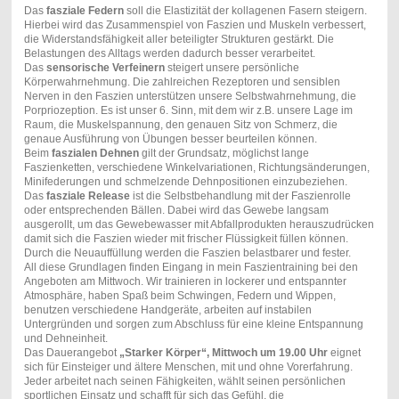
Das
fasziale Federn
soll die Elastizität der kollagenen Fasern steigern.
Hierbei wird das Zusammenspiel von Faszien und Muskeln verbessert,
die Widerstandsfähigkeit aller beteiligter Strukturen gestärkt. Die
Belastungen des Alltags werden dadurch besser verarbeitet.
Das
sensorische Verfeinern
steigert unsere persönliche
Körperwahrnehmung. Die zahlreichen Rezeptoren und sensiblen
Nerven in den Faszien unterstützen unsere Selbstwahrnehmung, die
Porpriozeption. Es ist unser 6. Sinn, mit dem wir z.B. unsere Lage im
Raum, die Muskelspannung, den genauen Sitz von Schmerz, die
genaue Ausführung von Übungen besser beurteilen können.
Beim
faszialen Dehnen
gilt der Grundsatz, möglichst lange
Faszienketten, verschiedene Winkelvariationen, Richtungsänderungen,
Minifederungen und schmelzende Dehnpositionen einzubeziehen.
Das
fasziale Release
ist die Selbstbehandlung mit der Faszienrolle
oder entsprechenden Bällen. Dabei wird das Gewebe langsam
ausgerollt, um das Gewebewasser mit Abfallprodukten herauszudrücken
damit sich die Faszien wieder mit frischer Flüssigkeit füllen können.
Durch die Neuauffüllung werden die Faszien belastbarer und fester.
All diese Grundlagen finden Eingang in mein Faszientraining bei den
Angeboten am Mittwoch. Wir trainieren in lockerer und entspannter
Atmosphäre, haben Spaß beim Schwingen, Federn und Wippen,
benutzen verschiedene Handgeräte, arbeiten auf instabilen
Untergründen und sorgen zum Abschluss für eine kleine Entspannung
und Dehneinheit.
Das Dauerangebot
„Starker Körper“, Mittwoch um 19.00 Uhr
eignet
sich für Einsteiger und ältere Menschen, mit und ohne Vorerfahrung.
Jeder arbeitet nach seinen Fähigkeiten, wählt seinen persönlichen
sportlichen Einsatz und schafft für sich das Gefühl, die