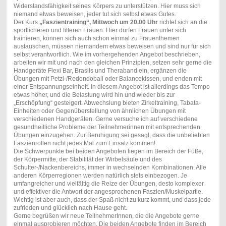
Widerstandsfähigkeit seines Körpers zu unterstützen. Hier muss sich
niemand etwas beweisen, jeder tut sich selbst etwas Gutes.
Der Kurs
„Faszientraining“, Mittwoch um 20.00 Uhr
richtet sich an die
sportlicheren und fitteren Frauen. Hier dürfen Frauen unter sich
trainieren, können sich auch schon einmal zu Frauenthemen
austauschen, müssen niemandem etwas beweisen und sind nur für sich
selbst verantwortlich. Wie im vorhergehenden Angebot beschrieben,
arbeiten wir mit und nach den gleichen Prinzipien, setzen sehr gerne die
Handgeräte Flexi Bar, Brasils und Theraband ein, ergänzen die
Übungen mit Petzi-/Redondoball oder Balancekissen, und enden mit
einer Entspannungseinheit. In diesem Angebot ist allerdings das Tempo
etwas höher, und die Belastung wird hin und wieder bis zur
„Erschöpfung“ gesteigert. Abwechslung bieten Zirkeltraining, Tabata-
Einheiten oder Gegenüberstellung von ähnlichen Übungen mit
verschiedenen Handgeräten. Gerne versuche ich auf verschiedene
gesundheitliche Probleme der Teilnehmerinnen mit entsprechenden
Übungen einzugehen. Zur Beruhigung sei gesagt, dass die unbeliebten
Faszienrollen nicht jedes Mal zum Einsatz kommen!
Die Schwerpunkte bei beiden Angeboten liegen im Bereich der Füße,
der Körpermitte, der Stabilität der Wirbelsäule und des
Schulter-/Nackenbereichs, immer in wechselnden Kombinationen. Alle
anderen Körperregionen werden natürlich stets einbezogen. Je
umfangreicher und vielfältig die Reize der Übungen, desto komplexer
und effektiver die Antwort der angesprochenen Faszien/Muskelpartie.
Wichtig ist aber auch, dass der Spaß nicht zu kurz kommt, und dass jede
zufrieden und glücklich nach Hause geht.
Gerne begrüßen wir neue TeilnehmerInnen, die die Angebote gerne
einmal ausprobieren möchten. Die beiden Angebote finden im Bereich