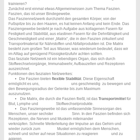
trainieren?
Zunächst erst einmal etwas Allgemeinwissen zum Thema Faszien.
Faszien, das ist unser Bindegewebe.
Das Fasziennetzwerk durchzieht den gesamten Körper, von der
Fußspitze bis zu den Haaren, es hat keinen Anfang und kein Ende. Das
Fasziengewebe besteht je nach Aufgabe aus kollagenen Fasern für
Festigkeit und Stabilität, aus elastinen Fasern für die Dehnfähigkeit und
Geschmeidigkeit und einer „Matrix“, die in den Faszien zirkuliert und
Transportmaterial für Nährstoffen und Abfallprodukten ist. Die Matrix
besteht zum großen Teil aus Wasser, was wiederum bedeutet, dass wir
im Alltag auf genügend Flüssigkeitzufuhr achten sollten.
Das fasziale Netzwerk ist ein lebendiges Organ, das sich durch
Stoffwechselvorgänge, Immunabwehr, Aufbauzellen und Rezeptoren
auszeichnet.
Funktionen des faszialen Netzwerkes:
• Die Faszien bieten
flexible Stabilität
. Diese Eigenschaft
ermöglicht es uns, uns geschmeidig zu bewegen und
den Bewegungsradius der Gelenke bis zum Maximum
auszunutzen.
• Die Matrix, die durch die Faszien fließt, ist das
Transportmittel
für
Blut, Lymphe und Stoffwechselprodukte.
• Das Fasziengewebe ist das umfassendste Sinnesorgan des
Menschen, unser sechster Sinn. In den Faszien befinden sich
Rezeptoren, die Nerven und Muskeln miteinander
verknüpfen. Schnelle Weiterleitung der Impulse an das Gehirn und
wieder zurück zum Muskel ermöglichen dem Menschen,
schnell und sicher auf neue Situationen zu reagieren und zu
agieren.