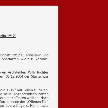
udio 1912“
rschaft 1912 zu erweitern und
Sportarten, wie z. B. Aerobic,
ren Architekten Willi Richter
am 05.12.2004 der Startschuss
dio 1912“ mit Leben zu füllen.
ie neue Angebotsideen hatten
obic durchführen wollten. Nach
s Wochenende der „Offenen Tür“
 war überwältigend. Nun musste