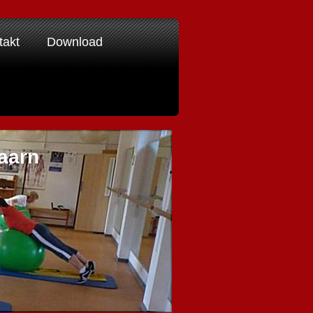
takt
Download
aarn