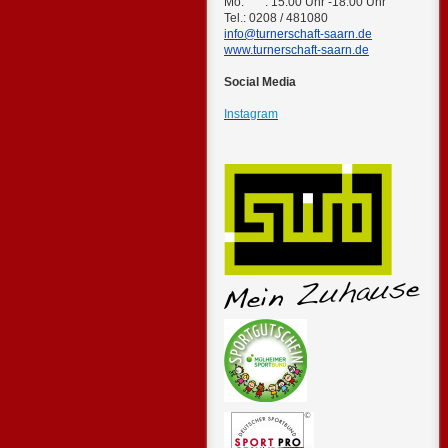
Mo. : 15.00 Uhr -18.00 Uhr
Tel.: 0208 / 481080
info@turnerschaft-saarn.de
www.turnerschaft-saarn.de
Social Media
Instagram