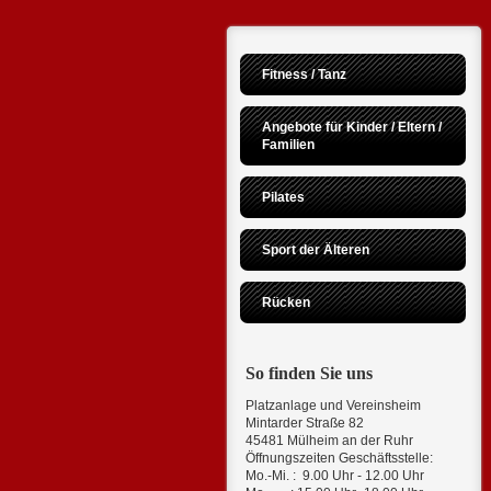
Fitness / Tanz
Angebote für Kinder / Eltern / 
Familien
Pilates
Sport der Älteren
Rücken
So finden Sie uns
Platzanlage und Vereinsheim
Mintarder Straße 82
45481 Mülheim an der Ruhr
Öffnungszeiten Geschäftsstelle:
Mo.-Mi. : 9.00 Uhr - 12.00 Uhr