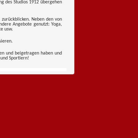
ung des Studios 1912 übergehen
e zurückblicken. Neben den von
ndere Angebote genutzt: Yoga,
te usw.
sieren.
agen und beigetragen haben und
 und Sportlern!