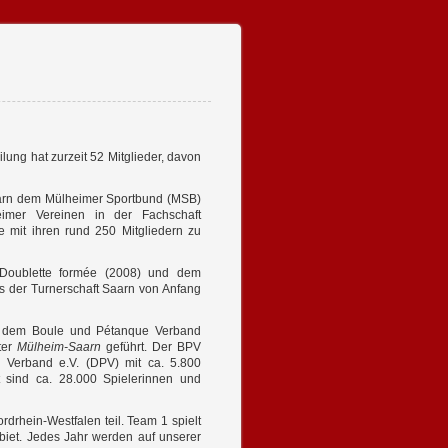
lung hat zurzeit 52 Mitglieder, davon
Saarn dem Mülheimer Sportbund (MSB)
eimer Vereinen in der Fachschaft
 mit ihren rund 250 Mitgliedern zu
m Doublette formée (2008) und dem
 der Turnerschaft Saarn von Anfang
ied dem Boule und Pétanque Verband
ter
Mülheim-Saarn
geführt. Der BPV
Verband e.V. (DPV) mit ca.
5.800
t sind ca. 28.000 Spielerinnen und
drhein-Westfalen teil. Team 1 spielt
ebiet. Jedes Jahr werden auf unserer