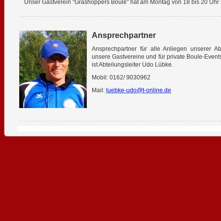
Unser Gastverein "Grashoppers Boule" hat am Montag von 18 bis 20 Uhr s
Ansprechpartner
Ansprechpartner für alle Anliegen unserer Abt
unsere Gastvereine und für private Boule-Events
ist Abteilungsleiter Udo Lübke.
Mobil: 0162/ 9030962
Mail:
luebke-udo@t-online.de