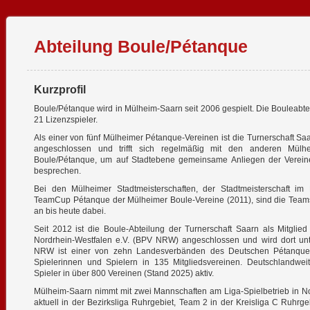
Abteilung Boule/Pétanque
Kurzprofil
Boule/Pétanque wird in Mülheim-Saarn seit 2006 gespielt. Die Bouleabtei
21 Lizenzspieler.
Als einer von fünf Mülheimer Pétanque-Vereinen ist die Turnerschaft 
angeschlossen und trifft sich regelmäßig mit den anderen Mülh
Boule/Pétanque, um auf Stadtebene gemeinsame Anliegen der Vereine
besprechen.
Bei den Mülheimer Stadtmeisterschaften, der Stadtmeisterschaft i
TeamCup Pétanque der Mülheimer Boule-Vereine (2011), sind die Teams
an bis heute dabei.
Seit 2012 ist die Boule-Abteilung der Turnerschaft Saarn als Mitgl
Nordrhein-Westfalen e.V. (BPV NRW) angeschlossen und wird dort un
NRW ist einer von zehn Landesverbänden des Deutschen Pétanque 
Spielerinnen und Spielern in 135 Mitgliedsvereinen.
Deutschlandwei
Spieler in über 800 Vereinen (Stand 2025) aktiv.
Mülheim-Saarn nimmt mit zwei Mannschaften am Liga-Spielbetrieb in Nor
aktuell in der Bezirksliga Ruhrgebiet, Team 2 in der Kreisliga C Ruhrg