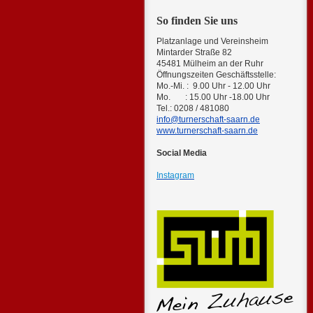
So finden Sie uns
Platzanlage und Vereinsheim
Mintarder Straße 82
45481 Mülheim an der Ruhr
Öffnungszeiten Geschäftsstelle:
Mo.-Mi. : 9.00 Uhr - 12.00 Uhr
Mo. : 15.00 Uhr -18.00 Uhr
Tel.: 0208 / 481080
info@turnerschaft-saarn.de
www.turnerschaft-saarn.de
Social Media
Instagram